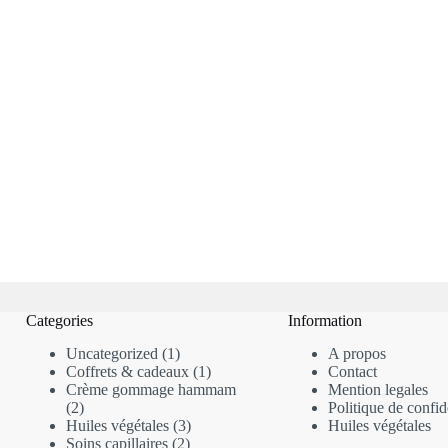
Categories
Information
Uncategorized
1
A propos
Coffrets & cadeaux
1
Contact
Crème gommage hammam
Mention legales
2
Politique de confide
Huiles végétales
3
Huiles végétales
Soins capillaires
2