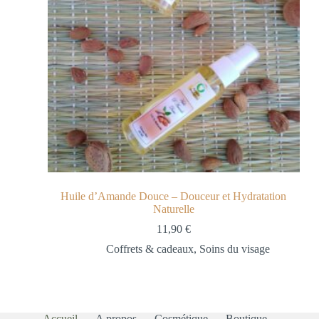
Huile d’Amande Douce – Douceur et Hydratation
Naturelle
11,90
€
Coffrets & cadeaux
,
Soins du visage
Accueil
A propos
Cosmétique
Boutique