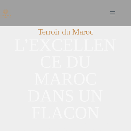
Terroir du Maroc
L’EXCELLEN
CE DU
MAROC
DANS UN
FLACON
Découvrez la pureté des huiles naturelles marocaines,
pressées à froid et issues d’un savoir-faire ancestral.