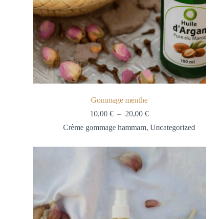
Gommage menthe
10,00
€
–
20,00
€
Crème gommage hammam
,
Uncategorized