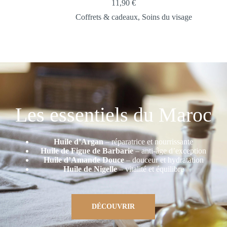
11,90
€
Coffrets & cadeaux
,
Soins du visage
Les essentiels du Maroc
Huile d’Argan
– réparatrice et nourrissante
Huile de Figue de Barbarie
– anti-âge d’exception
Huile d’Amande Douce
– douceur et hydratation
Huile de Nigelle
– vitalité et équilibre
DÉCOUVRIR