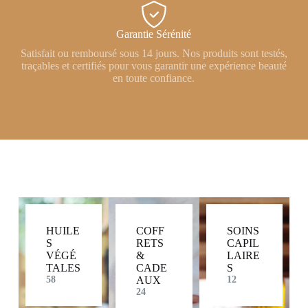
Garantie Sérénité
Satisfait ou remboursé sous 14 jours. Nos produits sont testés,
traçables et certifiés pour vous garantir une expérience beauté
en toute confiance.
HUILE
COFF
SOINS
S
RETS
CAPIL
VÉGÉ
&
LAIRE
TALES
CADE
S
58
AUX
12
24